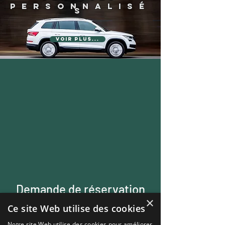
PERSONNALISÉ
S
Voir plus...
Demande de réservation
×
/ Contact
Ce site Web utilise des cookies
Appelez nous
06 62 05 67 25
Notre site Web utilise des cookies pour améliorer