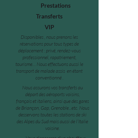
Prestations
Transferts
VIP
Disponibles , nous prenons les
réservations pour tous types de
déplacement : privé, rendez-vous
professionnel, rapatriement,
tourisme… Nous effectuons aussi le
transport de malade assis en étant
conventionné .
Nous assurons vos transferts au
départ des aéroports voisins,
français et italiens, ainsi que des gares
de Brianç
on, Gap, Grenoble...etc. Nous
desservons toutes les stations de ski
des Alpes du Sud mais aussi de l’Italie
voisine.